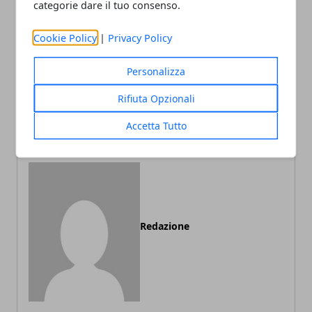
categorie dare il tuo consenso.
Cookie Policy
|
Privacy Policy
Articolo Precedente
Articolo Successivo
Personalizza
9 cibi da evitare se sei
Semi di cannabis
Rifiuta Opzionali
soggetto ad irritazione
autofiorenti: coltivazione e
tempistiche
Accetta Tutto
Redazione