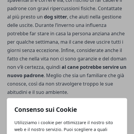
spaventarsi e correre via, col rischio di far cadere il
padrone con gravi ripercussioni fisiche. Contattate
al più presto un
dog sitter
, che aiuti nella gestione
delle uscite. Durante l’inverno una influenza
potrebbe far stare in casa la persona anziana anche
per qualche settimana, ma il cane deve uscire tutti i
giorni senza eccezione. Infine, considerate anche il
fatto che nella vita non ci sono garanzie e del doman
non v’è certezza, quindi
al cane potrebbe servire un
nuovo padrone
. Meglio che sia un familiare che già
conosce, così da non stravolgere troppo le sue
abitudini e il suo ambiente.
Consenso sui Cookie
Utilizziamo i cookie per ottimizzare il nostro sito
web e il nostro servizio. Puoi scegliere a quali
Facebook
Twitter
Whatsapp