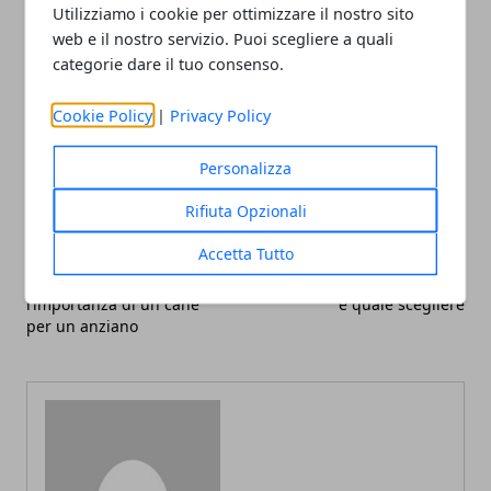
Utilizziamo i cookie per ottimizzare il nostro sito
web e il nostro servizio. Puoi scegliere a quali
categorie dare il tuo consenso.
Cookie Policy
|
Privacy Policy
Facebook
Twitter
Whatsapp
Personalizza
Rifiuta Opzionali
Accetta Tutto
Articolo Precedente
Articolo Successivo
Amici a quattro zampe,
Lo stendibiancheria: come
l’importanza di un cane
e quale scegliere
per un anziano