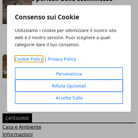
sportive online: una guida
completa per un pubblico
Consenso sui Cookie
generico
Utilizziamo i cookie per ottimizzare il nostro sito
Redazione
- 24 mar 2024
web e il nostro servizio. Puoi scegliere a quali
categorie dare il tuo consenso.
Affittare Casa a Mendrisio: Una
Cookie Policy
|
Privacy Policy
Prospettiva Eccellente
Redazione
- 23 feb 2024
Personalizza
Rifiuta Opzionali
Articolo Successivo
Accetta Tutto
CATEGORIE
Casa e Ambiente
Informazioni