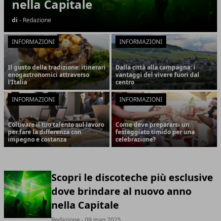
nella Capitale
di
- Redazione
INFORMAZIONI
INFORMAZIONI
Il gusto della tradizione: itinerari
Dalla città alla campagna: i
enogastronomici attraverso
vantaggi del vivere fuori dal
l'Italia
centro
INFORMAZIONI
INFORMAZIONI
Coltivare il tuo talento sul lavoro
Come deve prepararsi un
per fare la differenza con
festeggiato timido per una
impegno e costanza
celebrazione?
Scopri le discoteche più esclusive
dove brindare al nuovo anno
nella Capitale
Redazione
- 09 mag 2025