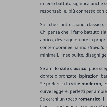
in ferro battuto significa anche s
responsabile, più connesso con c
Stili che si intrecciano: classic
Chi pensa che il ferro battuto si
antico, deve aggiornare la propri
contemporanee hanno
stravolto i
minimali, linee pulite, disegni ge
Se ami lo
stile classico
, puoi sce
dorate o bronzate, ispirazioni bar
Se preferisci lo
stile moderno
, e
curve leggere, perfetti per ambi
Se cerchi un tocco
romantico
, i
lavorazioni leggere, creano un’a