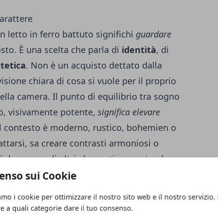
carattere
 letto in ferro battuto significhi
guardare
posto. È una scelta che parla di
identità
, di
tetica
. Non è un acquisto dettato dalla
one chiara di cosa si vuole per il proprio
 della camera. Il punto di equilibrio tra sogno
o, visivamente potente,
significa elevare
il contesto è moderno, rustico, bohemien o
dattarsi, sa creare contrasti armoniosi o
dialogo con gli altri elementi con
naturalezza
enso sui Cookie
amo i cookie per ottimizzare il nostro sito web e il nostro servizio.
 letto racconta te
re a quali categorie dare il tuo consenso.
ferro battuto stanno tornando così