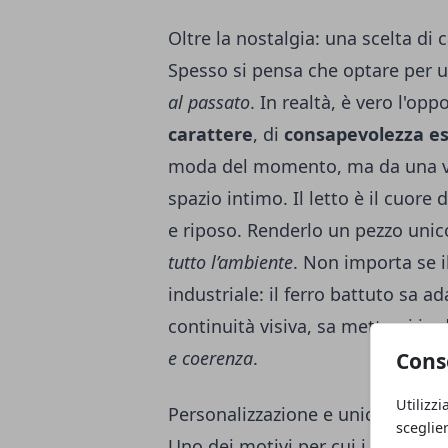
Oltre la nostalgia: una scelta di 
Spesso si pensa che optare per un
al passato
. In realtà, è vero l'op
carattere
, di
consapevolezza es
moda del momento, ma da una visi
spazio intimo. Il letto è il cuore
e riposo. Renderlo un pezzo unic
tutto l’ambiente
. Non importa se 
industriale: il ferro battuto sa a
continuità visiva, sa mettersi in 
e coerenza
.
Cons
Utilizzi
Personalizzazione e unicità: ogni
sceglie
Uno dei motivi per cui i letti in 