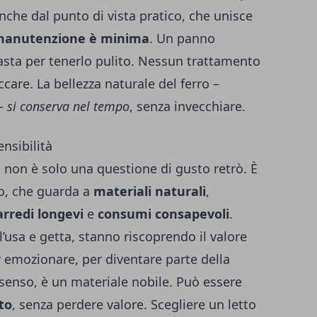
 anche dal punto di vista pratico, che unisce
anutenzione è minima
. Un panno
sta per tenerlo pulito. Nessun trattamento
care. La bellezza naturale del ferro –
 –
si conserva nel tempo
, senza invecchiare.
nsibilità
uto non è solo una questione di gusto retrò. È
o, che guarda a
materiali naturali
,
arredi longevi
e
consumi consapevoli
.
’usa e getta, stanno riscoprendo il valore
er emozionare, per diventare parte della
o senso, è un materiale nobile. Può essere
ato
, senza perdere valore. Scegliere un letto