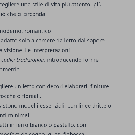
cegliere uno stile di vita più attento, più
iò che ci circonda.
o, moderno, romantico
a adatto solo a camere da letto dal sapore
a visione. Le interpretazioni
 codici tradizionali
, introducendo forme
ometrici.
gliere un letto con decori elaborati, finiture
ocche o floreali.
sistono modelli essenziali, con linee dritte o
enti minimal.
 letti in ferro bianco o pastello, con
tmosfera da sogno, quasi fiabesca.