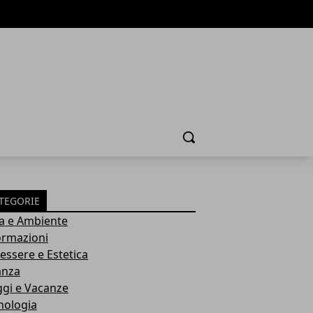
Cerca
TEGORIE
a e Ambiente
ormazioni
essere e Estetica
anza
ggi e Vacanze
nologia