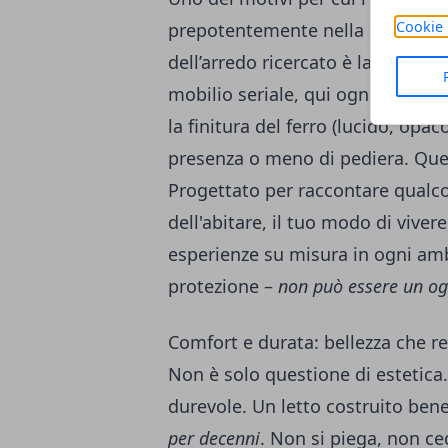
Cookie 
prepotentemente nella scelta deg
dell’arredo ricercato è la
possibil
mobilio seriale, qui ogni dettagli
la finitura del ferro (lucido, opaco
presenza o meno di pediera. Qu
Progettato per raccontare qualcosa
dell'abitare, il tuo modo di viver
esperienze su misura in ogni ambi
protezione –
non può essere un o
Comfort e durata: bellezza che r
Non è solo questione di estetica
durevole. Un letto costruito bene
per decenni
. Non si piega, non ce