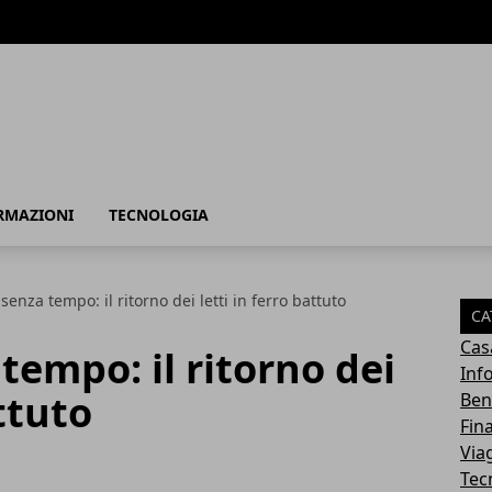
RMAZIONI
TECNOLOGIA
senza tempo: il ritorno dei letti in ferro battuto
CA
Cas
tempo: il ritorno dei
Inf
attuto
Ben
Fin
Via
Tec