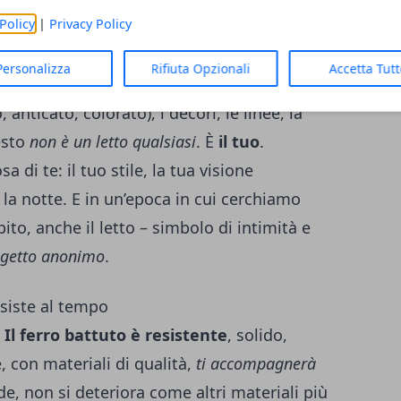
Policy
|
Privacy Policy
li interior designer e degli amanti
ità di personalizzazione
. A differenza del
Personalizza
Rifiuta Opzionali
Accetta Tut
o può essere scelto: la forma della testiera,
, anticato, colorato), i decori, le linee, la
esto
non è un letto qualsiasi
. È
il tuo
.
 di te: il tuo stile, la tua visione
e la notte. E in un’epoca in cui cerchiamo
to, anche il letto – simbolo di intimità e
ggetto anonimo
.
esiste al tempo
.
Il ferro battuto è resistente
, solido,
, con materiali di qualità,
ti accompagnerà
de, non si deteriora come altri materiali più