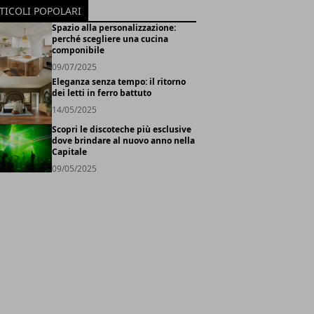
TICOLI POPOLARI
Spazio alla personalizzazione:
perché scegliere una cucina
componibile
09/07/2025
Eleganza senza tempo: il ritorno
dei letti in ferro battuto
14/05/2025
Scopri le discoteche più esclusive
dove brindare al nuovo anno nella
Capitale
09/05/2025