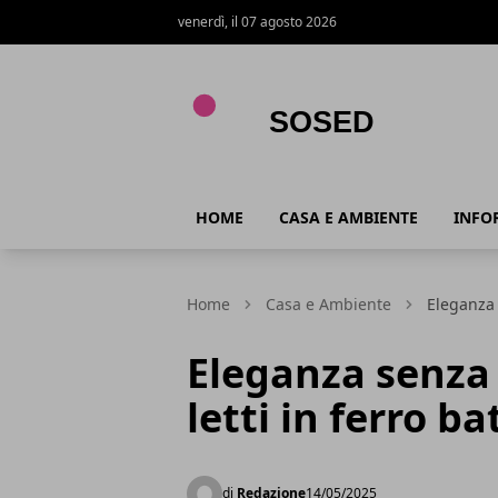
venerdì, il 07 agosto 2026
Sosed
HOME
CASA E AMBIENTE
INFO
Home
Casa e Ambiente
Eleganza 
Eleganza senza 
letti in ferro b
di
Redazione
14/05/2025