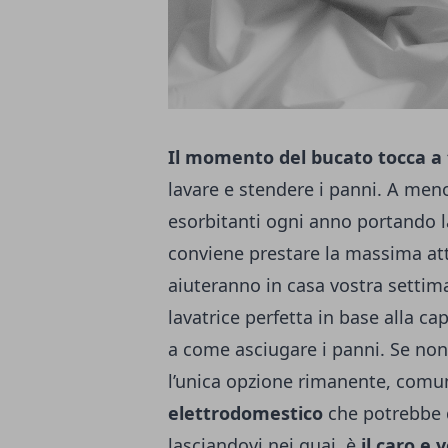
Il momento del bucato tocca a 
lavare e stendere i panni. A men
esorbitanti ogni anno portando la
conviene prestare la massima att
aiuteranno in casa vostra settim
lavatrice perfetta in base alla ca
a come asciugare i panni. Se non
l’unica opzione rimanente, com
elettrodomestico
che potrebbe d
lasciandovi nei guai, è
il caro e 