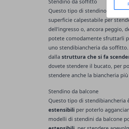
Stendino da soffitto
Questo tipo di stendino è ideale 
superficie calpestabile per stend
dell’ingresso o, ancora peggio, 
potete comodamente sfruttarli per
uno
stendibiancheria da soffitto
dalla
struttura che si fa scende
dovete stendere il bucato, per po
stendere anche la biancheria pi
Stendino da balcone
Questo tipo di stendibiancheria
estensibili
per poterlo agganciar
modelli di stendini da balcone 
estensibili
, per stendere agevol