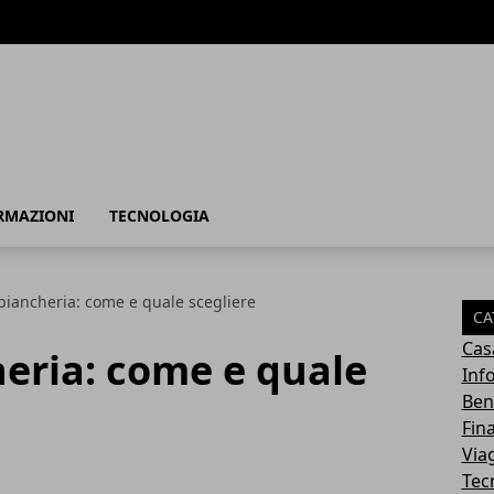
RMAZIONI
TECNOLOGIA
biancheria: come e quale scegliere
CA
Cas
eria: come e quale
Inf
Ben
Fin
Via
Tec