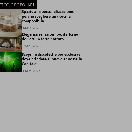
TICOLI POPOLARI
Spazio alla personalizzazione:
perché scegliere una cucina
componibile
09/07/2025
Eleganza senza tempo: il ritorno
dei letti in ferro battuto
14/05/2025
Scopri le discoteche più esclusive
dove brindare al nuovo anno nella
Capitale
09/05/2025