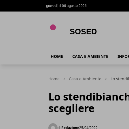
giovedì, il 06 agosto 2026
Sosed
HOME
CASA E AMBIENTE
INFO
Home
Casa e Ambiente
Lo stendi
Lo stendibianch
scegliere
di
Redazione
25/04/2022