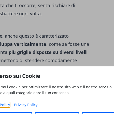
ta che ti occorre, senza rischiare di
sbattere ogni volta.
le, anche questo è caratterizzato
viluppa verticalmente
, come se fosse una
senta
più griglie disposte su diversi livelli
permettono di stendere comodamente
anti. Questo modello di stendino si presta
enso sui Cookie
etti
, come gli appartamenti di città, in cui,
i scarseggiano o comunque costano una
amo i cookie per ottimizzare il nostro sito web e il nostro servizio.
dino verticale è la
metratura di filo spesso
re a quali categorie dare il tuo consenso.
e, ma è caratteristico del modello stesso.
Policy
|
Privacy Policy