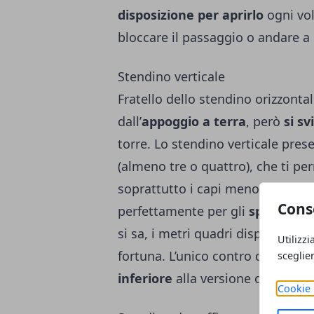
disposizione per aprirlo
ogni vol
bloccare il passaggio o andare a 
Stendino verticale
Fratello dello stendino orizzonta
dall’
appoggio a terra
, però
si s
torre. Lo stendino verticale pre
(almeno tre o quattro), che ti 
soprattutto i capi meno ingombr
Cons
perfettamente per gli
spazi ristr
si sa, i metri quadri disponibil
Utilizzi
fortuna. L’unico contro dello sten
sceglie
inferiore
alla versione orizzontal
Cookie 