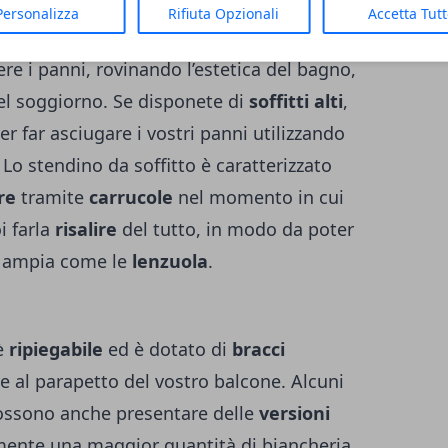
Personalizza
Rifiuta Opzionali
Accetta Tut
per coloro che non vogliono utilizzare
ere i panni, rovinando l’estetica del bagno,
del soggiorno. Se disponete di
soffitti alti
,
 far asciugare i vostri panni utilizzando
. Lo stendino da soffitto è caratterizzato
re
tramite
carrucole
nel momento in cui
i farla
risalire
del tutto, in modo da poter
ù ampia come le
lenzuola
.
 è
ripiegabile
ed è dotato di
bracci
e al parapetto del vostro balcone. Alcuni
possono anche presentare delle
versioni
mente una maggior quantità di biancheria.