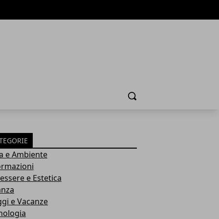
Cerca
TEGORIE
a e Ambiente
ormazioni
essere e Estetica
anza
ggi e Vacanze
nologia