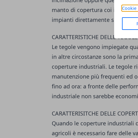
inclinazione oppure quelle che s
Cookie 
manto di copertura coi i pannelli 
impianti direttamente sul tetto.
CARATTERISTICHE DELLE TEGOLE
Le tegole vengono impiegate quan
in altre circostanze sono la prim
coperture industriali. Le tegole r
manutenzione più frequenti ed on
fino ad ora: a fronte delle perf
industriale non sarebbe econom
CARATTERISITCHE DELLE COPER
Quando le coperture industriali 
agricoli è necessario fare delle va