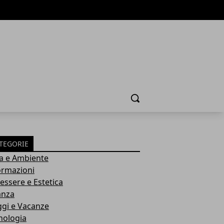
Cerca
TEGORIE
a e Ambiente
ormazioni
essere e Estetica
anza
ggi e Vacanze
nologia