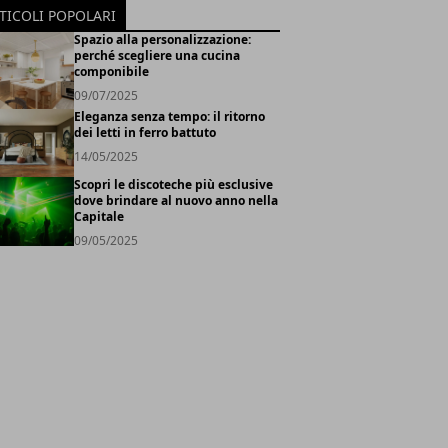
TICOLI POPOLARI
Spazio alla personalizzazione:
perché scegliere una cucina
componibile
09/07/2025
Eleganza senza tempo: il ritorno
dei letti in ferro battuto
14/05/2025
Scopri le discoteche più esclusive
dove brindare al nuovo anno nella
Capitale
09/05/2025