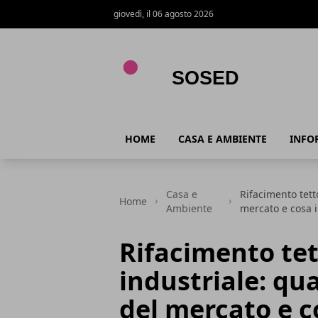
giovedì, il 06 agosto 2026
Sosed
HOME
CASA E AMBIENTE
INFO
Casa e
Rifacimento tett
Home
Ambiente
mercato e cosa i
Rifacimento te
industriale: qua
del mercato e c