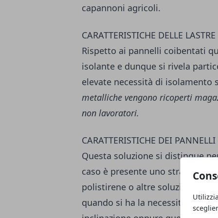
capannoni agricoli.
CARATTERISTICHE DELLE LASTRE
Rispetto ai pannelli coibentati 
isolante e dunque si rivela part
elevate necessità di isolamento 
metalliche vengono ricoperti magaz
non lavoratori.
CARATTERISTICHE DEI PANNELLI
Questa soluzione si distingue per
caso è presente uno strato di ma
Cons
polistirene o altre soluzioni. I p
Utilizzi
quando si ha la necessità di isol
sceglie