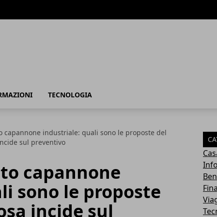
RMAZIONI
TECNOLOGIA
o capannone industriale: quali sono le proposte del
CA
ncide sul preventivo
Cas
Inf
tto capannone
Ben
li sono le proposte
Fin
Via
osa incide sul
Tec