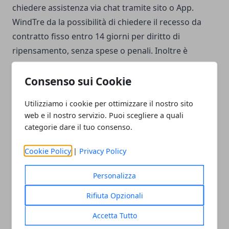
chiedere assistenza via chat tramite sito o App.
WindTre da la possibilità di chiedere il recesso da
contratto fisso entro 14 giorni per diritto di
ripensamento, senza spese o penali. Inoltre è
possibile disdire il contratto anche successivamente,
anche se in questo caso ci potrebbero essere delle
Consenso sui Cookie
spese di chiusura. I moduli di disdetta della linea
Utilizziamo i cookie per ottimizzare il nostro sito
fissa WindTre (ex Infostrada) sono
scaricabili da
web e il nostro servizio. Puoi scegliere a quali
questa pagina
. In questi casi risulta utile anche
categorie dare il tuo consenso.
leggere il contratto che si è sottoscritto o i vari fogli
informativi disponibili
nella sezione trasparenza
Cookie Policy
|
Privacy Policy
tariffaria
del sito ufficiale.
Personalizza
Rifiuta Opzionali
Accetta Tutto