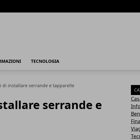
RMAZIONI
TECNOLOGIA
i di installare serrande e tapparelle
CA
Cas
stallare serrande e
Inf
Ben
Fin
Via
Tec