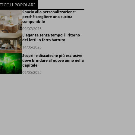
TICOLI POPOLARI
Spazio alla personalizzazione:
perché scegliere una cucina
componibile
09/07/2025
Eleganza senza tempo: il ritorno
dei letti in ferro battuto
14/05/2025
Scopri le discoteche più esclusive
dove brindare al nuovo anno nella
Capitale
09/05/2025