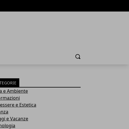
Cerca
TEGORIE
a e Ambiente
ormazioni
essere e Estetica
anza
ggi e Vacanze
nologia