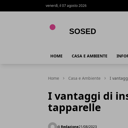
venerdì, il 07 agosto 2026
Sosed
HOME
CASA E AMBIENTE
INFO
Home
Casa e Ambiente
I vantagg
I vantaggi di in
tapparelle
di
Redazione
21/08/2023