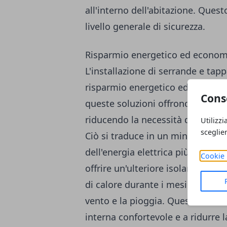
all'interno dell'abitazione. Ques
livello generale di sicurezza.
Risparmio energetico ed econom
L'installazione di serrande e tap
risparmio energetico ed econom
Cons
queste soluzioni offrono una prot
riducendo la necessità di utilizza
Utilizzi
sceglie
Ciò si traduce in un minore cons
dell'energia elettrica più bassa. 
Cookie 
offrire un'ulteriore isolamento t
di calore durante i mesi invernal
vento e la pioggia. Questo cont
interna confortevole e a ridurre 