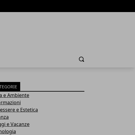
Cerca
TEGORIE
a e Ambiente
ormazioni
essere e Estetica
anza
ggi e Vacanze
nologia