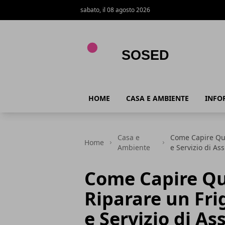
sabato, il 08 agosto 2026
Sosed
HOME
CASA E AMBIENTE
INFO
Casa e
Come Capire Quan
Home
Ambiente
e Servizio di As
Come Capire Qu
Riparare un Frig
e Servizio di As