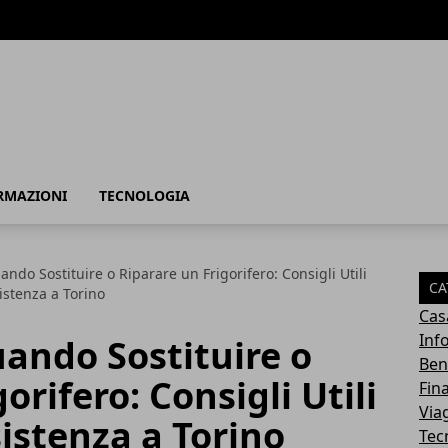
RMAZIONI
TECNOLOGIA
do Sostituire o Riparare un Frigorifero: Consigli Utili
CA
sistenza a Torino
Cas
Inf
ando Sostituire o
Ben
orifero: Consigli Utili
Fin
Via
sistenza a Torino
Tec