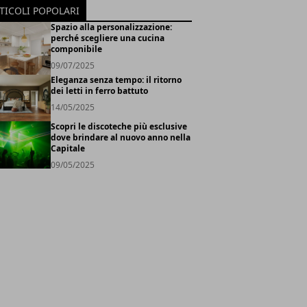
TICOLI POPOLARI
Spazio alla personalizzazione:
perché scegliere una cucina
componibile
09/07/2025
Eleganza senza tempo: il ritorno
dei letti in ferro battuto
14/05/2025
Scopri le discoteche più esclusive
dove brindare al nuovo anno nella
Capitale
09/05/2025