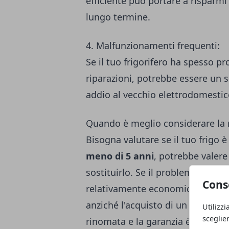
efficiente può portare a risparmi 
lungo termine.
4. Malfunzionamenti frequenti:
Se il tuo frigorifero ha spesso 
riparazioni, potrebbe essere un 
addio al vecchio elettrodomestic
Quando è meglio considerare la 
Bisogna valutare se il tuo frigo 
meno di 5 anni
, potrebbe valere
sostituirlo. Se il problema del fr
Cons
relativamente economica, può es
anziché l'acquisto di un nuovo mo
Utilizzi
sceglie
rinomata e la garanzia è ancora v