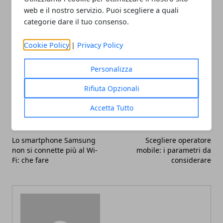
prima di passare a step più concreti.
web e il nostro servizio. Puoi scegliere a quali
categorie dare il tuo consenso.
Cookie Policy
|
Privacy Policy
Personalizza
Facebook
Twitter
Whatsapp
Rifiuta Opzionali
Accetta Tutto
Articolo Precedente
Articolo Successivo
Lo smartphone Samsung
Scegliere operatore
non si connette più al Wi-
mobile: i parametri da
Fi: che fare
considerare