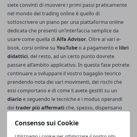
siete convinti di muovere i primi passi praticamente
nel mondo del trading online è quello di
sottoscrivere un piano per una piattaforma online
dedicata che presenti un’interfaccia semplice da
usare come quella di
Alfa Advisor
. Oltre ai vari e-
book, corsi online su
YouTube
o a pagamento e
libri
didattici
, del resto, ad un certo punto dovrete
passare all’ambito applicativo. In questa fase potrete
continuare a sviluppare il vostro bagaglio teorico
prendendo nota dei vari movimenti, dei rischi che
essi comportano e di come li avete gestiti su un
diario
e seguendo le tecniche e i modus operandi
dei
trader più affermati
che, spesso, dispensano
alcuni dei loro
segreti
a puro scopo informativo. In
Consenso sui Cookie
ogni caso, investire online è un
rischio
che richiede
un’informazione adeguata in merito ai suoi
pericoli
Utilizziamo i cookie per ottimizzare il nostro sito